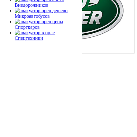
Внедорожников
Микроавтобусов
Спорткаров
Спецтехники
Навигация
Главная
О Нас
Услуги
Цены
Информация
Вопрос — Ответ
Зона Обслуживания
Разблокировка АКПП
Конфиденциальность