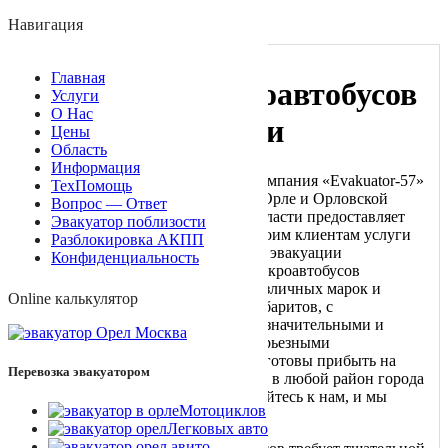
+7 (910) 748-17-03
Навигация
Автотехпомощь online
Главная
Эвакуация микроавтобусов
Услуги
О Нас
по Орлу и области
Цены
Область
Информация
Компания «Evakuator-57»
ТехПомощь
в Орле и Орловской
Вопрос — Ответ
области предоставляет
Эвакуатор поблизости
своим клиентам услуги
Разблокировка АКПП
по эвакуации
Конфиденциальность
микроавтобусов
различных марок и
Online калькулятор
габаритов, с
незначительными и
серьезными
повреждениями. Наши эвакуаторы готовы прибыть на
Перевозка эвакуатором
место вызова в любое время суток и в любой район города
Орел и Орловской области. Обращайтесь к нам, и мы
Мотоциклов
придем на помощь!
Легковых авто