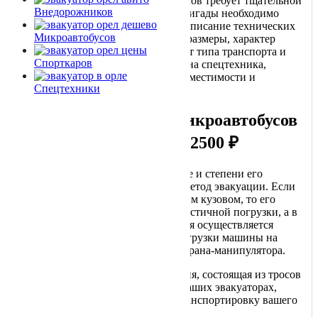
Процедура эвакуации микроавтобусов требует тщательной
Внедорожников
подготовки, поэтому при вызове бригады необходимо
предоставить максимально точное описание технических
Микроавтобусов
характеристик машины, ее модель, размеры, характер
повреждения и пр. В зависимости от типа транспорта и
Спорткаров
степени его поломки будет подобрана спецтехника,
которая максимально подойдет по вместимости и
Спецтехники
грузоподъемности.
Цены на эвакуацию микроавтобусов
в Орле начинаются от 2500 ₽
Оперируя данными о микроавтобусе и степени его
повреждения, диспетчер подберет метод эвакуации. Если
транспортное средство с удлиненным кузовом, то его
эвакуация производится методом частичной погрузки, а в
случае повреждения колес эвакуация осуществляется
исключительно методом полной погрузки машины на
платформу эвакуатора с помощью крана-манипулятора.
Система дополнительного крепления, состоящая из тросов
и фиксаторов и установленная на наших эвакуаторах,
обеспечит надежную погрузку и транспортировку вашего
микроавтобуса.