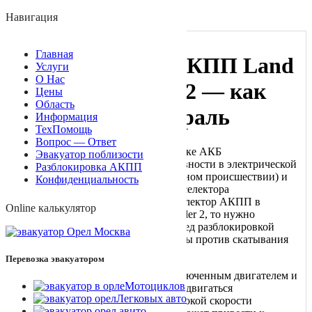
+7 (910) 748-17-03
Навигация
Автотехпомощь online
Главная
Разблокировка АКПП Land
Услуги
О Нас
Rover Freelander 2 — как
Цены
Область
перевести в нейтраль
Информация
ТехПомощь
Вопрос — Ответ
Эту процедуру проводят при разрядке АКБ
Эвакуатор поблизости
(аккумуляторной батареи), неисправности в электрической
Разблокировка АКПП
цепи или ДТП (дорожно-транспортном происшествии) и
Конфиденциальность
Вам необходимо снять блокировку селектора
переключения передач перевести селектор АКПП в
Online калькулятор
нейтраль “N” на Land Rover Freelander 2, то нужно
провести следующие действия. Перед разблокировкой
механизма необходимо принять меры против скатывания
автомобиля.
Перевозка эвакуатором
Внимание! Если автомобиль с выключенным двигателем и
Мотоциклов
селектором в положении «N» будет двигаться
Легковых авто
продолжительное время или на высокой скорости