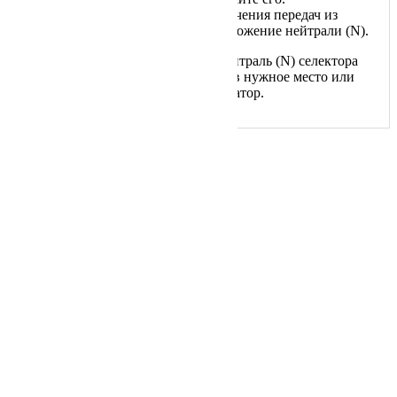
Переведите селектор переключения передач из
положения паркинга (P) в положение нейтрали (N).
При переведенном в положение нейтраль (N) селектора
Вы можете перекатить автомобиль в нужное место или
осуществить погрузку на автоэвакуатор.
Навигация
Главная
О Нас
Услуги
Цены
Информация
Вопрос — Ответ
Зона Обслуживания
Разблокировка АКПП
Конфиденциальность
Online калькулятор