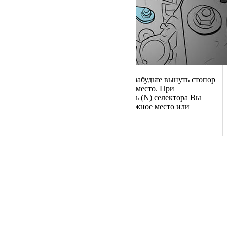
После перемещения автомобиля не забудьте вынуть стопор
и проверить, что рычаг вернулся на место. При
переведенном в положение нейтраль (N) селектора Вы
можете перекатить автомобиль в нужное место или
осуществить погрузку на эвакуатор.
Навигация
Главная
О Нас
Услуги
Цены
Информация
Вопрос — Ответ