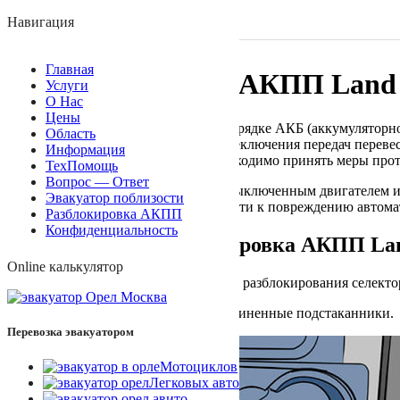
+7 (910) 748-17-03
Навигация
Автотехпомощь online
Главная
Разблокировка АКПП Land Ro
Услуги
О Нас
Цены
Эту процедуру проводят при разрядке АКБ (аккумуляторн
Область
снять блокировку селектора переключения передач переве
Информация
разблокировкой механизма необходимо принять меры прот
ТехПомощь
Вопрос — Ответ
Внимание! Если автомобиль с выключенным двигателем и 
Эвакуатор поблизости
буксировке) то это может привести к повреждению автома
Разблокировка АКПП
Конфиденциальность
Аварийная разблокировка АКПП Land 
Online калькулятор
Приспособление для аварийного разблокирования селект
Снимите аккуратно прорезиненные подстаканники.
Перевозка эвакуатором
Мотоциклов
Легковых авто