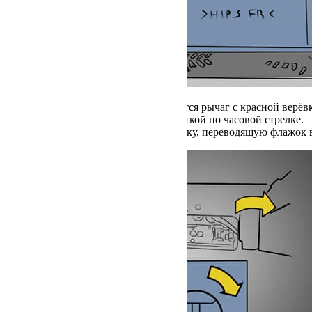
Под панелью будет находится рычаг с красной верёв
Повернуть фиксатор отверткой по часовой стрелке.
Потянуть за красную верёвку, переводящую флажок 