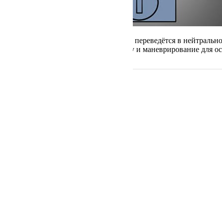
После данной процедуры АКПП переведётся в нейтральное
можете осуществлять буксировку и маневрирование для ос
Навигация
Главная
О Нас
Услуги
Цены
Информация
Вопрос — Ответ
Зона Обслуживания
Разблокировка АКПП
Конфиденциальность
Online калькулятор