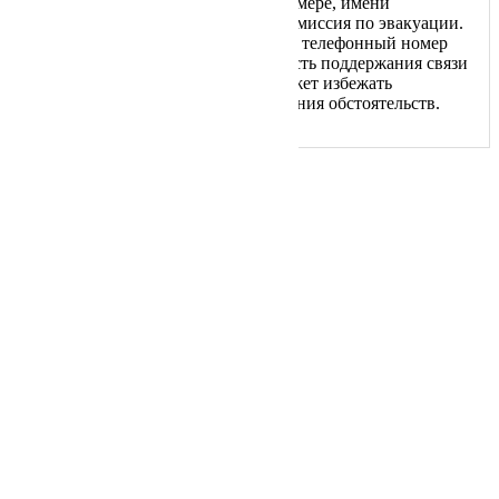
эвакуатора, его государственном номере, имени
сотрудника, на которого возложена миссия по эвакуации.
В обязательном порядке сообщается телефонный номер
работника, дабы имелась возможность поддержания связи
и согласования действий, что поможет избежать
вероятного неблагоприятного стечения обстоятельств.
Навигация
Главная
О Нас
Услуги
Цены
Информация
Вопрос — Ответ
Зона Обслуживания
Разблокировка АКПП
Конфиденциальность
Срочная эвакуация
Мотоциклов