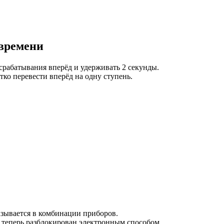
 времени
 срабатывания вперёд и удерживать 2 секунды.
тко перевести вперёд на одну ступень.
азывается в комбинации приборов.
 теперь разблокирован электронным способом.