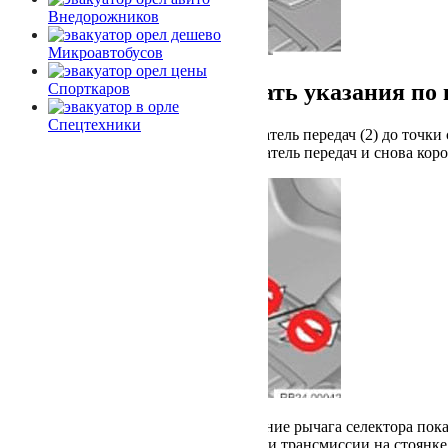
Внедорожников
Микроавтобусов
Обязательно соблюдать указания по
Спорткаров
Спецтехники
Перевести переключатель передач (2) до точки
Отпустить переключатель передач и снова коро
Нейтральное положение рычага селектора пок
Механизм блокировки трансмиссии на стоянке