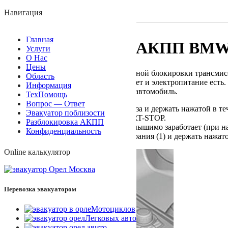
+7 (910) 748-17-03
Навигация
Автотехпомощь online
Главная
Разблокировка АКПП BMW F
Услуги
О Нас
Цены
Инструкция по снятию электронной блокировки трансмисси
Область
этом проблем с аккумулятором нет и электропитание есть.
Информация
нужно, например, эвакуировать автомобиль.
ТехПомощь
Вопрос — Ответ
Нажать педаль тормоза и держать нажатой в те
Эвакуатор поблизости
Нажать кнопку START-STOP.
Разблокировка АКПП
Как только стартер слышимо заработает (при н
Конфиденциальность
Нажать кнопку отпирания (1) и держать нажат
Online калькулятор
Перевозка эвакуатором
Мотоциклов
Легковых авто