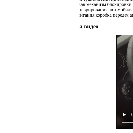
Успешно разблокировав механизм блокировки т
Для окончательно маневрирования автомобиля
При выключении зажигания коробка передач ав
Процесс разблокировки на видео