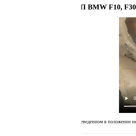
Разблокировка АКПП BMW F10, F30,
АКПП разблокирована. При переведенном в положение ней